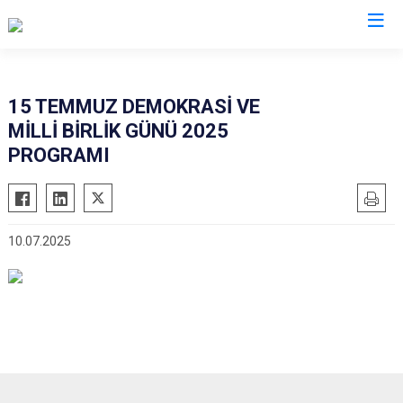
Bilecik
15 TEMMUZ DEMOKRASİ VE
MİLLİ BİRLİK GÜNÜ 2025
Bozüyük
PROGRAMI
Gölpazarı
İnhisar
Osmaneli
10.07.2025
Pazaryeri
Söğüt
Yenipazar