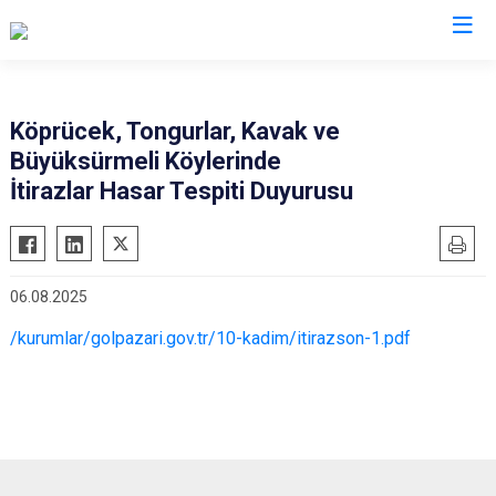
Bilecik
Köprücek, Tongurlar, Kavak ve
Büyüksürmeli Köylerinde
Bozüyük
İtirazlar Hasar Tespiti Duyurusu
Gölpazarı
İnhisar
Osmaneli
06.08.2025
Pazaryeri
/kurumlar/golpazari.gov.tr/10-kadim/itirazson-1.pdf
Söğüt
Yenipazar